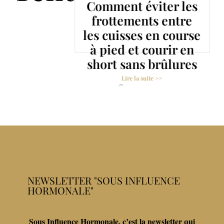
ir
Comment éviter les
frottements entre
en
les cuisses en course
même
à pied et courir en
short sans brûlures
Lire la suite >>
24 août 2021
NEWSLETTER "SOUS INFLUENCE
HORMONALE"
Sous Influence Hormonale, c’est la newsletter qui