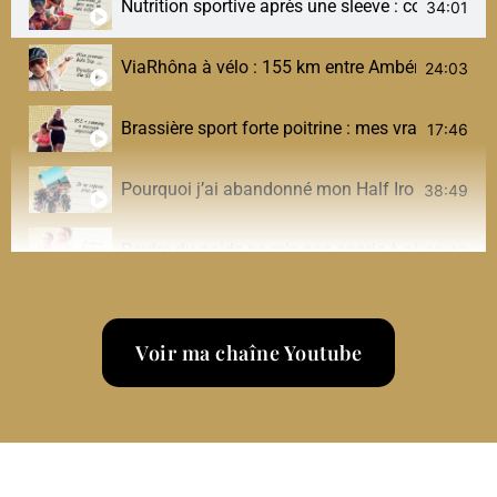
Nutrition sportive après une sleeve : comment je 
34:01
ViaRhôna à vélo : 155 km entre Ambérieu et Culoz
24:03
Brassière sport forte poitrine : mes vraies solut
17:46
Pourquoi j’ai abandonné mon Half Ironman (et 
38:49
Perdre du poids ne m’a pas appris à aimer mon
18:43
Une journée dans mon assiette post-sleeve (sport,
22:31
Voir ma chaîne Youtube