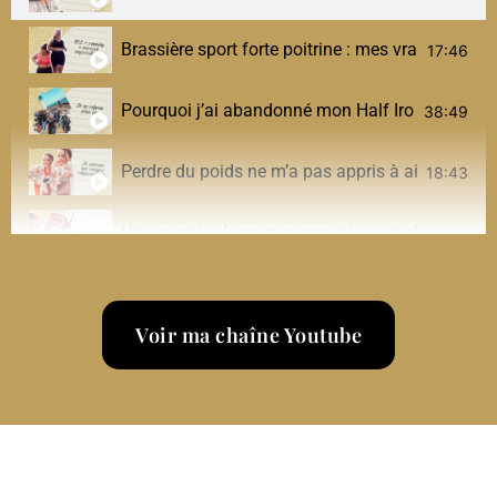
Brassière sport forte poitrine : mes vraies solut
17:46
Pourquoi j’ai abandonné mon Half Ironman (et 
38:49
Perdre du poids ne m’a pas appris à aimer mon
18:43
Une journée dans mon assiette post-sleeve (sport,
22:31
SOPK → SMOP : pourquoi le changement de nom
17:38
Voir ma chaîne Youtube