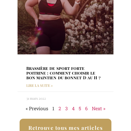
Brassière de sport forte
poitrine : comment choisir le
bon maintien du bonnet D au H ?
LIRE LA SUITE »
31 mars 2022
« Previous
1
2
3
4
5
6
Next »
Retrouve tous mes articles