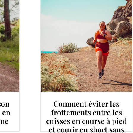
es
Brassière de sport forte
les
poitrine : comment
 pied
choisir le bon maintien
sans
du bonnet D au H ?