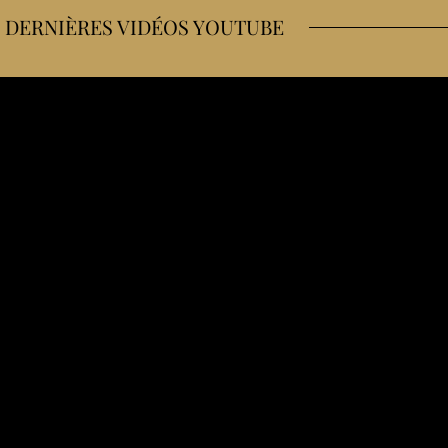
 DERNIÈRES VIDÉOS YOUTUBE
me ravitaille en course à pied et à vélo
 (bike trip sans voiture)
ions quand on fait un bonnet E
pourquoi je veux recommencer)
 corps (mon témoignage après ma sleeve)
 résistance à l’insuline & nutrition d’endurance)