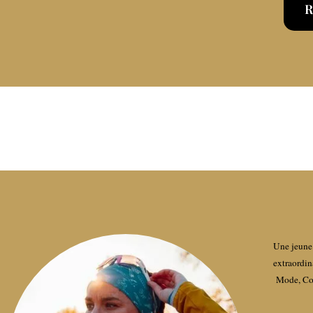
R
Une jeune 
extraordin
Mode, Con