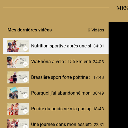
MES
Mes dernières vidéos
6 Vidéos
Nutrition sportive après une sleeve : comment je 
34:01
ViaRhôna à vélo : 155 km entre Ambérieu et Culoz
24:03
Brassière sport forte poitrine : mes vraies solut
17:46
Pourquoi j’ai abandonné mon Half Ironman (et 
38:49
Perdre du poids ne m’a pas appris à aimer mon
18:43
Une journée dans mon assiette post-sleeve (sport,
22:31