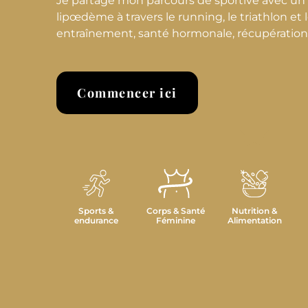
Je partage mon parcours de sportive avec u
lipœdème à travers le running, le triathlon et le
entraînement, santé hormonale, récupération et
Commencer ici
Sports &
Corps & Santé
Nutrition &
endurance
Féminine
Alimentation