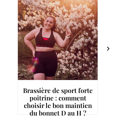
Summer Body |
Pourquoi est-ce que je
le vise
Lire la suite >>