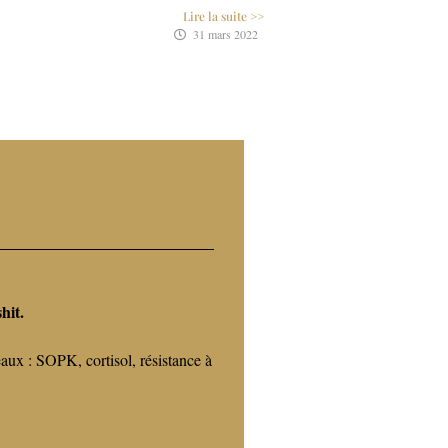
27 avril 2020
hit.
eaux : SOPK, cortisol, résistance à