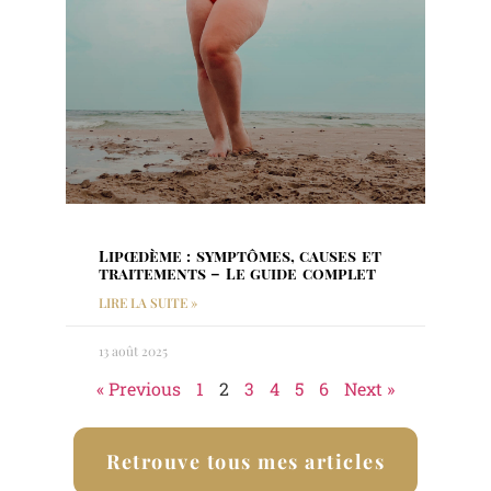
Lipœdème : symptômes, causes et
traitements – Le guide complet
LIRE LA SUITE »
13 août 2025
« Previous
1
2
3
4
5
6
Next »
Retrouve tous mes articles