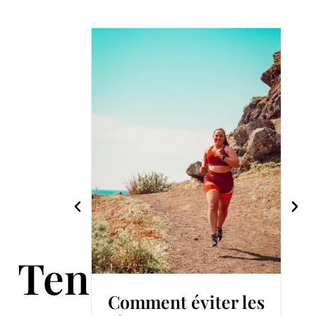
Tendance
ir
Comment éviter les