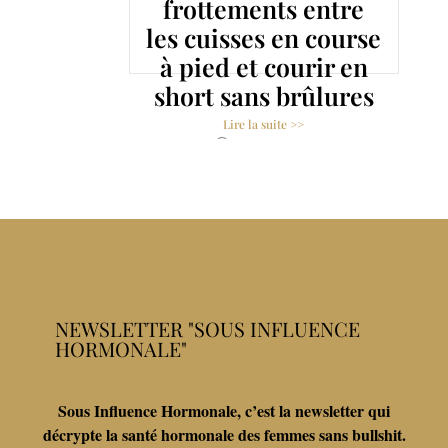
frottements entre
en
les cuisses en course
même
à pied et courir en
short sans brûlures
Lire la suite >>
24 août 2021
NEWSLETTER "SOUS INFLUENCE
HORMONALE"
Sous Influence Hormonale, c’est la newsletter qui
décrypte la santé hormonale des femmes sans bullshit.