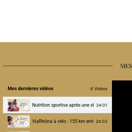
MES
Mes dernières vidéos
6 Vidéos
Nutrition sportive après une sleeve : comment je 
34:01
ViaRhôna à vélo : 155 km entre Ambérieu et Culoz
24:03