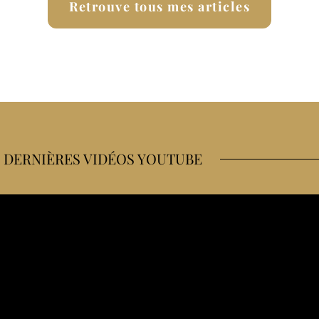
Retrouve tous mes articles
 DERNIÈRES VIDÉOS YOUTUBE
me ravitaille en course à pied et à vélo
 (bike trip sans voiture)