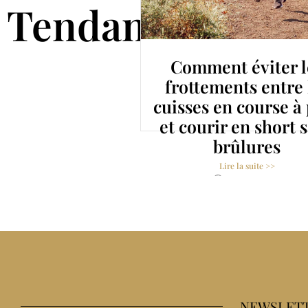
Tendance
isir son
Comment éviter l
atation en
frottements entre 
ed (même
cuisses en course à
 km)
et courir en short 
brûlures
e >>
025
Lire la suite >>
24 août 2021
NEWSLETT