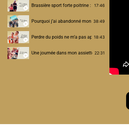
Brassière sport forte poitrine : mes vraies solut
17:46
Pourquoi j’ai abandonné mon Half Ironman (et 
38:49
Perdre du poids ne m’a pas appris à aimer mon
18:43
Une journée dans mon assiette post-sleeve (sport,
22:31