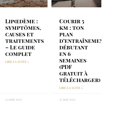
Lipœdème :
Courir 5
symptômes,
km : ton
causes et
plan
traitements
d’entraînement
– Le guide
débutant
complet
en 6
semaines
LIRE LA SUITE »
(PDF
gratuit à
télécharger)
LIRE LA SUITE »
13 août 2025
27 mai 2025