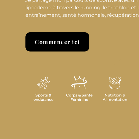
Je partage mon parcours de sportive avec u
lipœdème à travers le running, le triathlon et le
entraînement, santé hormonale, récupération et
Commencer ici
Sports &
Corps & Santé
Nutrition &
endurance
Féminine
Alimentation