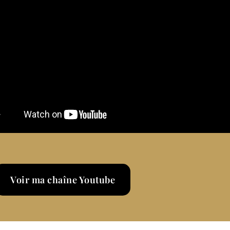
ions quand on fait un bonnet E
pourquoi je veux recommencer)
 corps (mon témoignage après ma sleeve)
 résistance à l’insuline & nutrition d’endurance)
Voir ma chaîne Youtube