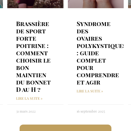
Brassière
Syndrome
de sport
des
forte
ovaires
poitrine :
polykystiques
comment
: guide
choisir le
complet
bon
pour
maintien
comprendre
du bonnet
et agir
D au H ?
LIRE LA SUITE »
LIRE LA SUITE »
31 mars 2022
16 septembre 2025