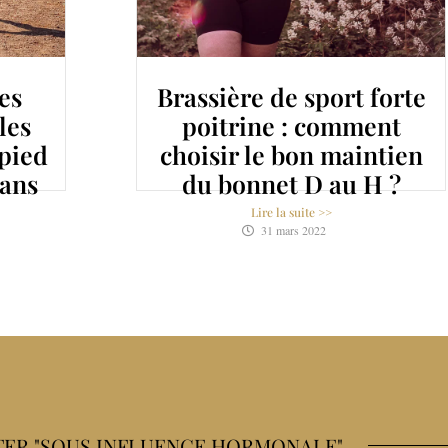
es
Brassière de sport forte
les
poitrine : comment
 pied
choisir le bon maintien
sans
du bonnet D au H ?
Lire la suite >>
31 mars 2022
ER "SOUS INFLUENCE HORMONALE"