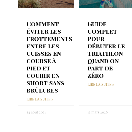
Comment
Guide
éviter les
complet
frottements
pour
entre les
débuter le
cuisses en
triathlon
course à
quand on
pied et
part de
courir en
zéro
short sans
LIRE LA SUITE »
brûlures
LIRE LA SUITE »
24 août 2021
12 mars 2026