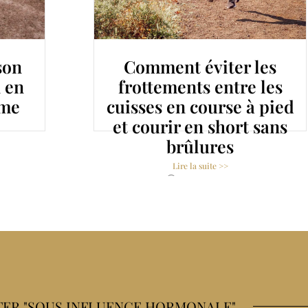
es
Brassière de sport forte
les
poitrine : comment
 pied
choisir le bon maintien
sans
du bonnet D au H ?
Lire la suite >>
31 mars 2022
ER "SOUS INFLUENCE HORMONALE"