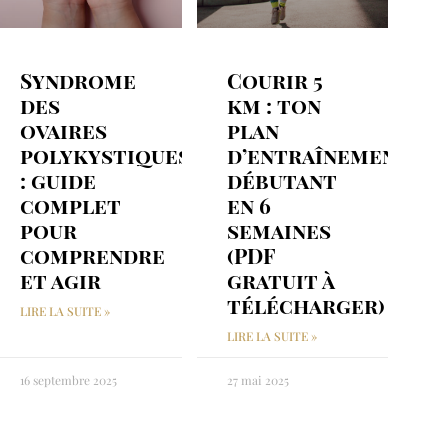
Syndrome
Courir 5
des
km : ton
ovaires
plan
polykystiques
d’entraînement
: guide
débutant
complet
en 6
pour
semaines
comprendre
(PDF
et agir
gratuit à
télécharger)
LIRE LA SUITE »
LIRE LA SUITE »
16 septembre 2025
27 mai 2025