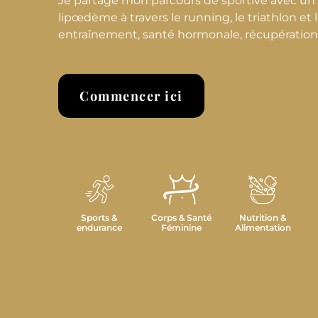
Je partage mon parcours de sportive avec u
lipœdème à travers le running, le triathlon et le
entraînement, santé hormonale, récupération et
Commencer ici
Sports &
Corps & Santé
Nutrition &
endurance
Féminine
Alimentation