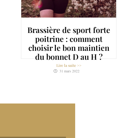
Summer Body |
Pourquoi est-ce que je
le vise
Lire la suite >>
27 avril 2020