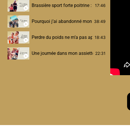
Brassière sport forte poitrine : mes vraies solut
17:46
Pourquoi j’ai abandonné mon Half Ironman (et 
38:49
Perdre du poids ne m’a pas appris à aimer mon
18:43
Une journée dans mon assiette post-sleeve (sport,
22:31