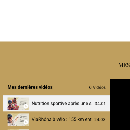
MES
Mes dernières vidéos
6 Vidéos
Nutrition sportive après une sleeve : comment je 
34:01
ViaRhôna à vélo : 155 km entre Ambérieu et Culoz
24:03