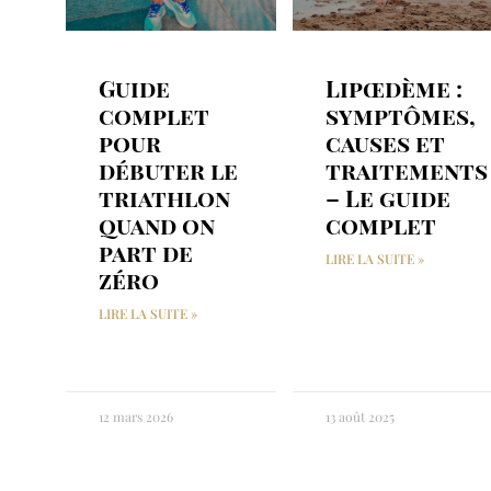
Guide
Lipœdème :
complet
symptômes,
pour
causes et
débuter le
traitements
triathlon
– Le guide
quand on
complet
part de
LIRE LA SUITE »
zéro
LIRE LA SUITE »
12 mars 2026
13 août 2025