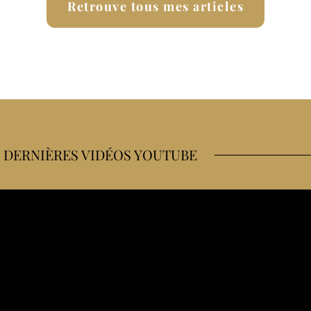
Retrouve tous mes articles
 DERNIÈRES VIDÉOS YOUTUBE
me ravitaille en course à pied et à vélo
 (bike trip sans voiture)