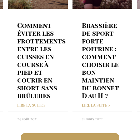
Comment
Brassière
éviter les
de sport
frottements
forte
entre les
poitrine :
cuisses en
comment
course à
choisir le
pied et
bon
courir en
maintien
short sans
du bonnet
brûlures
D au H ?
LIRE LA SUITE »
LIRE LA SUITE »
24 août 2021
31 mars 2022