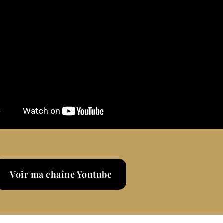
ions quand on fait un bonnet E
pourquoi je veux recommencer)
 corps (mon témoignage après ma sleeve)
 résistance à l’insuline & nutrition d’endurance)
Voir ma chaîne Youtube