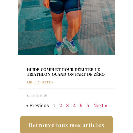
Guide complet pour débuter le
triathlon quand on part de zéro
LIRE LA SUITE »
12 mars 2026
« Previous
1
2
3
4
5
6
Next »
Retrouve tous mes articles