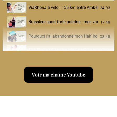
ViaRhôna à vélo : 155 km entre Ambérieu et Culoz
24:03
Brassière sport forte poitrine : mes vraies solut
17:46
Pourquoi j’ai abandonné mon Half Ironman (et 
38:49
Perdre du poids ne m’a pas appris à aimer mon
18:43
Une journée dans mon assiette post-sleeve (sport,
22:31
Voir ma chaîne Youtube