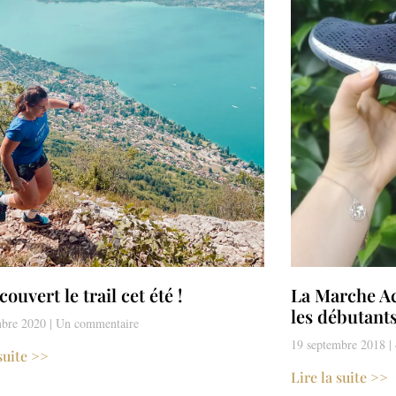
écouvert le trail cet été !
La Marche Act
les débutant
mbre 2020
Un commentaire
19 septembre 2018
 suite >>
Lire la suite >>