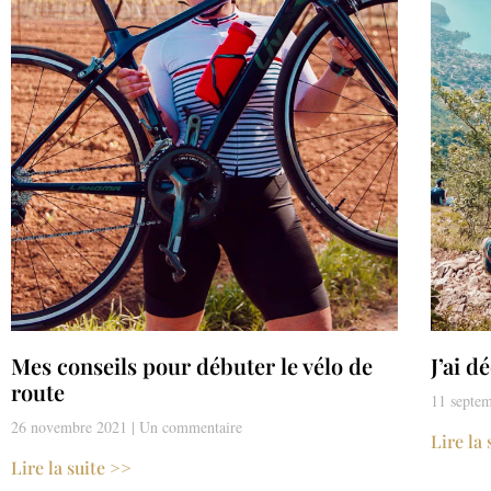
Mes conseils pour débuter le vélo de
J’ai d
route
11 septe
26 novembre 2021
Un commentaire
Lire la
Lire la suite >>