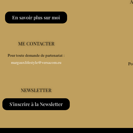
À
En savoir plus sur moi
ME CONTACTER
Pour toute demande de partenariat :
margauxlifestyle@versacom.eu
Po
NEWSLETTER
S'inscrire à la Newsletter