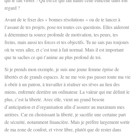
qui te fait vibrer ? Qu’est-ce qui fait naître cette étincelle dans ton
regard ?
Avant de te fixer des « bonnes résolutions » ou de te lancer à
l’assaut de tes projets, pose-toi toutes ces questions. Elles aideront
à déterminer ta source profonde de motivation, tes peurs, tes
freins, mais aussi tes forces et tes objectifs. Tu ne sais pas toujours
où tu veux aller, et c’est tout à fait normal. Mais il est important
que tu saches ce qui t’anime au plus profond de toi.
Si je prends mon exemple, je suis une jeune femme éprise de
libertés et de grands espaces. Je ne me vois pas passer toute ma vie
à obéir à un patron, à travailler à réaliser ses rêves au lieu des
miens, enfermée derrière un ordinateur. La valeur qui me définit le
plus, c’est la liberté. Avec elle, vient un grand besoin
d’anticipation et d’organisation afin d’assurer au maximum mes
arrières. Car en choisissant la liberté, je sacrifie une certaine part
de sécurité, notamment financière. Mais je préfère largement sortir
de ma zone de confort, et vivre libre, plutôt que de rester dans