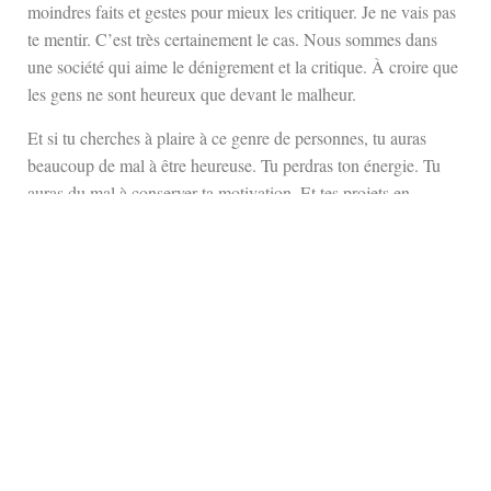
moindres faits et gestes pour mieux les critiquer. Je ne vais pas
te mentir. C’est très certainement le cas. Nous sommes dans
une société qui aime le dénigrement et la critique. À croire que
les gens ne sont heureux que devant le malheur.
Et si tu cherches à plaire à ce genre de personnes, tu auras
beaucoup de mal à être heureuse. Tu perdras ton énergie. Tu
auras du mal à conserver ta motivation. Et tes projets en
pâtiront. Entoure-toi de personnes qui te tirent vers le haut, qui
t’encouragent. Qui te font du bien et te reconnaissent à ta juste
valeur. En 2022, il est important d’arrêter d’accorder de
l’importance au regard des autres. Surtout quand ce regard est
volontairement négatif et toxique. Vis pour toi, fais ce qu’il te
plaît. Ne te met pas de barrière, par peur du regard des autres.
Ces autres ne comptent pas. Toi seule compte vraiment.
Accorder de l’importance au regard des autres ne t’aide pas à
avancer, à donner le meilleur de moi-même. Pire, il peut
détruire ta confiance en soi, l’amenant à ne plus croire en tes