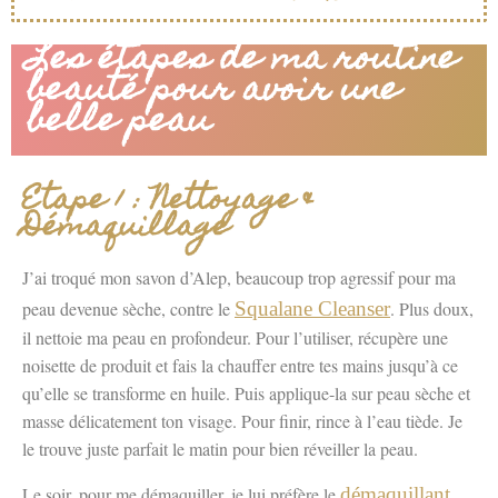
Les étapes de ma routine
beauté pour avoir une
belle peau
Etape 1 : Nettoyage &
Démaquillage
J’ai troqué mon savon d’Alep, beaucoup trop agressif pour ma
peau devenue sèche, contre le
Squalane Cleanser
. Plus doux,
il nettoie ma peau en profondeur. Pour l’utiliser, récupère une
noisette de produit et fais la chauffer entre tes mains jusqu’à ce
qu’elle se transforme en huile. Puis applique-la sur peau sèche et
masse délicatement ton visage. Pour finir, rince à l’eau tiède. Je
le trouve juste parfait le matin pour bien réveiller la peau.
Le soir, pour me démaquiller, je lui préfère le
démaquillant