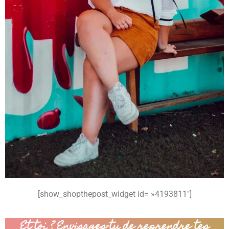
[show_shopthepost_widget id= »4193811″]
Et toi ? Envisages-tu de reprendre tes