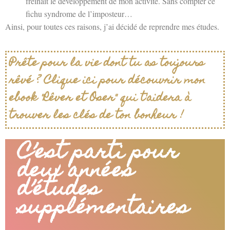
freinait le développement de mon activité. Sans compter ce
fichu syndrome de l’imposteur…
Ainsi, pour toutes ces raisons, j’ai décidé de reprendre mes études.
Prête pour la vie dont tu as toujours
rêvé ? Clique ici pour découvrir mon
ebook "Rêver et Oser" qui t'aidera à
trouver les clés de ton bonheur !
C’est parti pour
deux années
d’études
supplémentaires