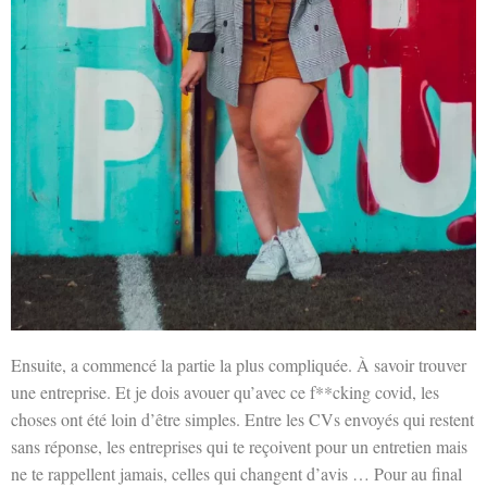
Ensuite, a commencé la partie la plus compliquée. À savoir trouver
une entreprise. Et je dois avouer qu’avec ce f**cking covid, les
choses ont été loin d’être simples. Entre les CVs envoyés qui restent
sans réponse, les entreprises qui te reçoivent pour un entretien mais
ne te rappellent jamais, celles qui changent d’avis … Pour au final