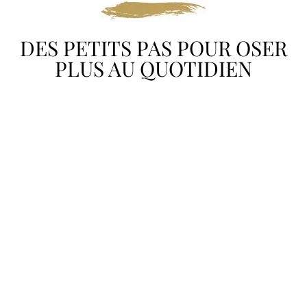
DES PETITS PAS POUR OSER
PLUS AU QUOTIDIEN
Oser une pièce à la fois
Si tu hésites encore à te lancer dans des looks plus affirmés,
commence par des accessoires. Un sac coloré, une paire de
boucles d’oreilles originales ou des chaussures à motifs… Une
manière d’apporter une touche de personnalité à une tenue sans
te sentir trop exposée. Ces petits détails permettent
d’expérimenter sans bouleverser complètement ton style.
Si ta garde-robe est essentiellement composée de noir,
introduire des couleurs peut sembler intimidant. Commence par
des teintes douces comme le beige, le bleu marine ou le
bordeaux. Une écharpe, un pull ou une paire de baskets