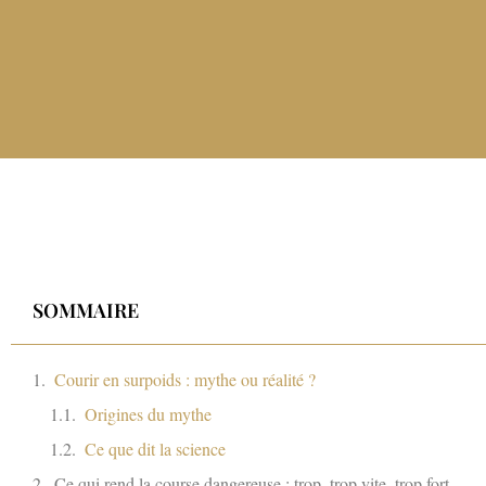
SOMMAIRE
Courir en surpoids : mythe ou réalité ?
Origines du mythe
Ce que dit la science
Ce qui rend la course dangereuse : trop, trop vite, trop fort