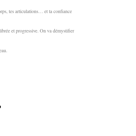
rps, tes articulations… et ta confiance
ilibrée et progressive. On va démystifier
eau.
?