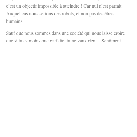
c’est un objectif impossible à atteindre ! Car nul n’est parfait.
Auquel cas nous serions des robots, et non pas des êtres
humains.
Sauf que nous sommes dans une société qui nous laisse croire
que si tu es moins que parfaite, tu ne vaux rien… Sentiment
renforcé par les réseaux sociaux où chacun affiche sa meilleure
vie. Une vie faite de maison de designer toujours propre et bien
rangée, une garde-robe à la dernière mode, des enfants sages et
bien éduqués, un mari beau gosse et romantique, des voyages
autour du monde… Bref une vie de rêve. Une vie parfaite. Et
toi, à côté, tu te sens comme une moins que rien de ne pas être
capable de gérer le boulot, la maison, ta famille, ton couple…
tout en faisant du sport, en participant à des associations et en
organisation des voyages tous les 4 matins… De ne pas être
parfaite.
Mais tu sais quoi ? Ce n’est pas grave de ne pas être parfaite. Ne
te mets pas cette pression inutile et profite de chaque instant. De