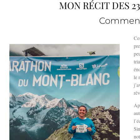
MON RÉCIT DES 
Comment 
Ces
pre
peu
tri
éno
le 
j’a
rêv
Apr
aut
l’é
Sin
not