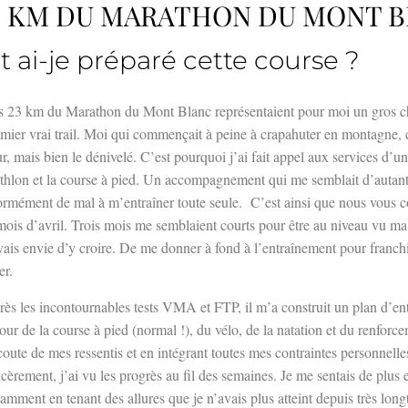
23 KM DU MARATHON DU MONT 
ai-je préparé cette course ?
 23 km du Marathon du Mont Blanc représentaient pour moi un gros cha
mier vrai trail. Moi qui commençait à peine à crapahuter en montagne, ce
r, mais bien le dénivelé. C’est pourquoi j’ai fait appel aux services d’un
athlon et la course à pied. Un accompagnement qui me semblait d’autant
rmément de mal à m’entraîner toute seule.
C’est ainsi que nous vous 
mois d’avril. Trois mois me semblaient courts pour être au niveau vu m
vais envie d’y croire. De me donner à fond à l’entraînement pour franchir
er.
ès les incontournables tests VMA et FTP, il m’a construit un plan d’e
our de la course à pied (normal !), du vélo, de la natation et du renforc
coute de mes ressentis et en intégrant toutes mes contraintes personnell
cèrement, j’ai vu les progrès au fil des semaines. Je me sentais de plus e
amment en tenant des allures que je n’avais plus atteint depuis très lon