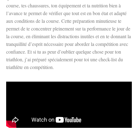
course, tes chaussures, ton équipement et ta nutrition bien à
l’avance te permet de vérifier que tout est en bon état et adapté
aux conditions de la course. Cette préparation minutieuse te
permet de te concentrer pleinement sur ta performance le jour de
la course, en éliminant les distractions inutiles et en te donnant la
tranquillité d’esprit nécessaire pour aborder la compétition avec
confiance. Et si tu as peur d’oublier quelque chose pour ton
triathlon, j’ai préparé spécialement pour toi une check-list du
triathlète en compétition.