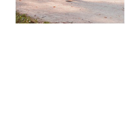
Faire des exercices de
respiration et de visualisation
Les exercices de respiration et de visualisation jouent un rôle
crucial dans la gestion du stress avant une course. La respiration
profonde et consciente est particulièrement efficace pour calmer
les nerfs et réduire l’anxiété. En se concentrant sur des
respirations lentes et régulières, leu peux ralentir ton rythme
cardiaque et détendre tes muscles, ce qui favorise un état de
relaxation propice à la concentration et à la réalisation de tes
objectifs.
La visualisation, quant à elle, te permet de te préparer