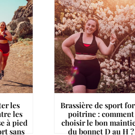
es
Brassière de sport forte
les
poitrine : comment
 pied
choisir le bon maintien
sans
du bonnet D au H ?