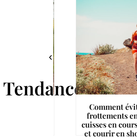
Tendance
isir son
Comment éviter l
atation en
frottements entre 
ed (même
cuisses en course à
 km)
et courir en short 