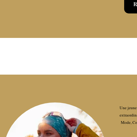
R
Une jeune 
extraordin
Mode, Con