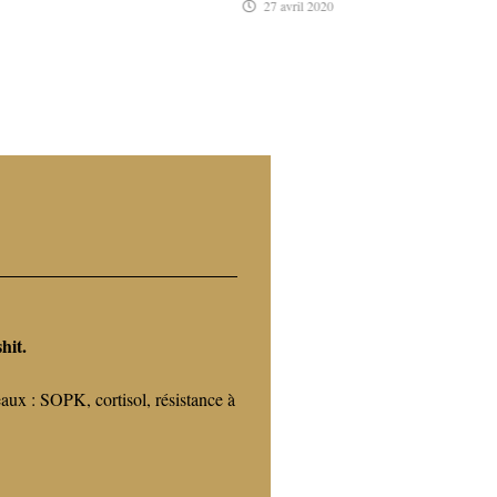
27 avril 2020
hit.
eaux : SOPK, cortisol, résistance à