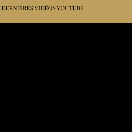
 DERNIÈRES VIDÉOS YOUTUBE
me ravitaille en course à pied et à vélo
 (bike trip sans voiture)
ions quand on fait un bonnet E
pourquoi je veux recommencer)
 corps (mon témoignage après ma sleeve)
 résistance à l’insuline & nutrition d’endurance)