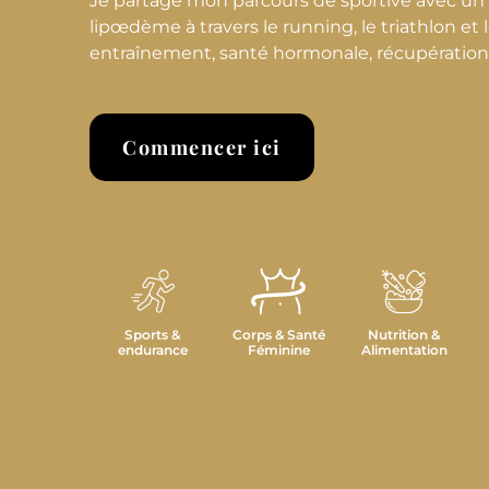
Je partage mon parcours de sportive avec u
lipœdème à travers le running, le triathlon et le
entraînement, santé hormonale, récupération et
Commencer ici
Sports &
Corps & Santé
Nutrition &
endurance
Féminine
Alimentation