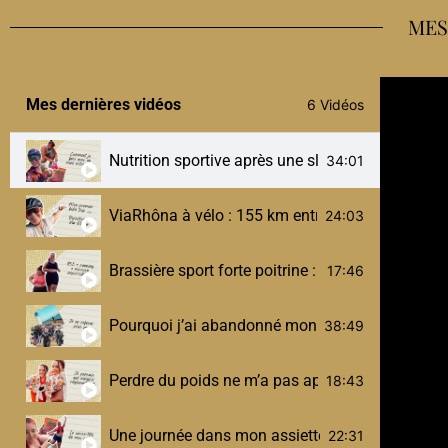
MES
Mes dernières vidéos
6 Vidéos
Nutrition sportive après une sleeve : comment je 
34:01
ViaRhôna à vélo : 155 km entre Ambérieu et Culoz
24:03
Brassière sport forte poitrine : mes vraies solut
17:46
Pourquoi j’ai abandonné mon Half Ironman (et 
38:49
Perdre du poids ne m’a pas appris à aimer mon
18:43
Une journée dans mon assiette post-sleeve (sport,
22:31