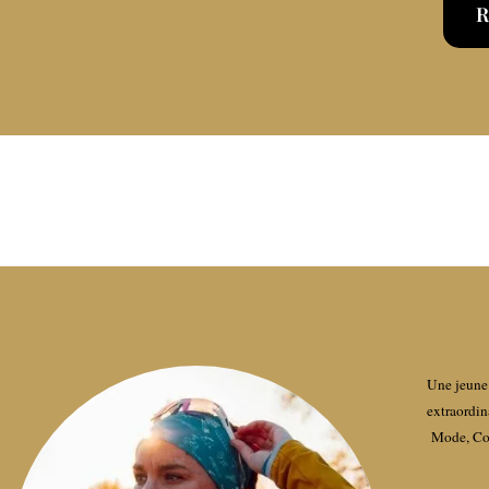
R
Une jeune 
extraordin
Mode, Con