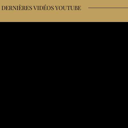
 DERNIÈRES VIDÉOS YOUTUBE
me ravitaille en course à pied et à vélo
 (bike trip sans voiture)
ions quand on fait un bonnet E
pourquoi je veux recommencer)
 corps (mon témoignage après ma sleeve)
 résistance à l’insuline & nutrition d’endurance)