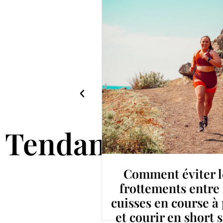
Tendance
isir son
Comment éviter l
atation en
frottements entre 
ed (même
cuisses en course à
 km)
et courir en short 