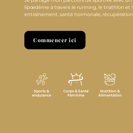
Je partage mon parcours de sportive avec u
lipœdème à travers le running, le triathlon et le
entraînement, santé hormonale, récupération et
Commencer ici
Sports &
Corps & Santé
Nutrition &
endurance
Féminine
Alimentation