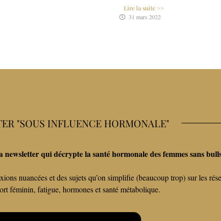
Lire la suite >>
31 mars 2022
ER "SOUS INFLUENCE HORMONALE"
a newsletter qui décrypte la santé hormonale des femmes sans bulls
xions nuancées et des sujets qu’on simplifie (beaucoup trop) sur les rés
port féminin, fatigue, hormones et santé métabolique.