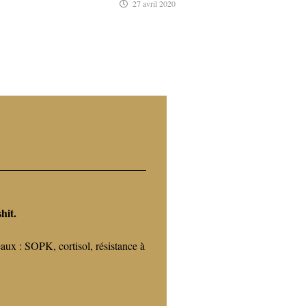
27 avril 2020
hit.
eaux : SOPK, cortisol, résistance à