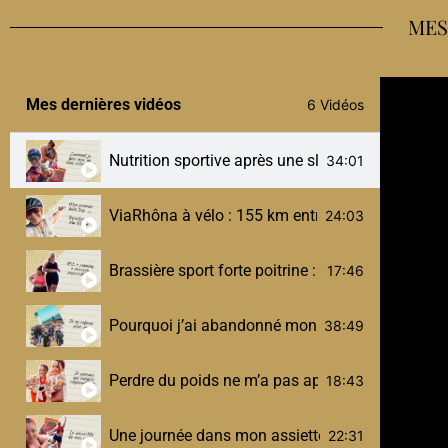
MES
Mes dernières vidéos
6 Vidéos
Nutrition sportive après une sleeve : comment je 
34:01
ViaRhôna à vélo : 155 km entre Ambérieu et Culoz
24:03
Brassière sport forte poitrine : mes vraies solut
17:46
Pourquoi j’ai abandonné mon Half Ironman (et 
38:49
Perdre du poids ne m’a pas appris à aimer mon
18:43
Une journée dans mon assiette post-sleeve (sport,
22:31