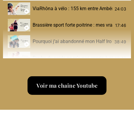
ViaRhôna à vélo : 155 km entre Ambérieu et Culoz
24:03
Brassière sport forte poitrine : mes vraies solut
17:46
Pourquoi j’ai abandonné mon Half Ironman (et 
38:49
Perdre du poids ne m’a pas appris à aimer mon
18:43
Une journée dans mon assiette post-sleeve (sport,
22:31
Voir ma chaîne Youtube