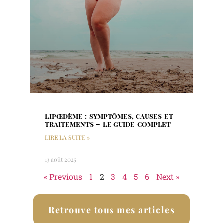
Lipœdème : symptômes, causes et
traitements – Le guide complet
LIRE LA SUITE »
13 août 2025
« Previous
1
2
3
4
5
6
Next »
Retrouve tous mes articles